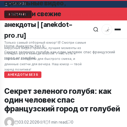
прикольные видео,
07.08.2026
стендап и свежие
Мужчина в супермаркете заметил привлекательную же
BREAKING
анекдоты | [anekdot-
pro.ru]
Только самый отборный юмор! 🤣 Смотри самые
Home
›
Анекдоты без Б
›
вирусные видео приколы, лучшие моменты из
Секрет зеленого голубя: как один человек спас французский
стендап шоу и камеди клабов. У нас есть и
город от голубей
короткие анекдоты для быстрого смеха, и
длинные скетчи для вечера. Наш юмор — твой
заряд позитива!
АНЕКДОТЫ БЕЗ Б
Секрет зеленого голубя: как
один человек спас
французский город от голубей
03.02.2026
1
1 min read
0