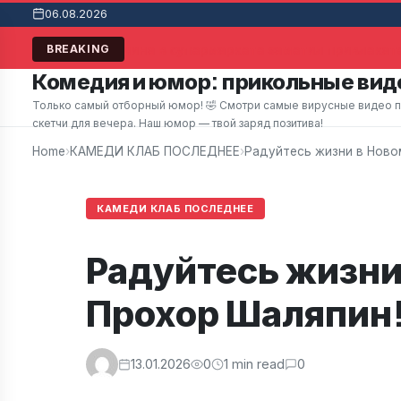
06.08.2026
Мужчина в супермаркете заметил привлекател
BREAKING
Комедия и юмор: прикольные виде
Только самый отборный юмор! 🤣 Смотри самые вирусные видео при
скетчи для вечера. Наш юмор — твой заряд позитива!
Home
›
КАМЕДИ КЛАБ ПОСЛЕДНЕЕ
›
Радуйтесь жизни в Новом
КАМЕДИ КЛАБ ПОСЛЕДНЕЕ
Радуйтесь жизни 
Прохор Шаляпин
13.01.2026
0
1 min read
0