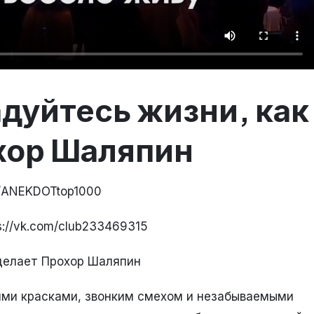
адуйтесь жизни, как
хор Шаляпин
e/ANEKDOTtop1000
://vk.com/club233469315
 делает Прохор Шаляпин
ими красками, звонким смехом и незабываемыми