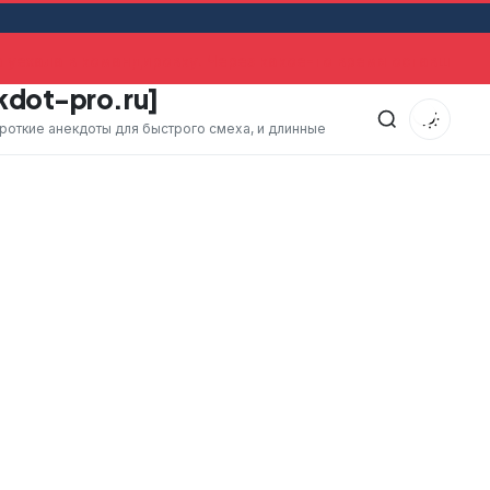
уехала в командировку. Через какое-то время оставшийся
kdot-pro.ru]
ороткие анекдоты для быстрого смеха, и длинные