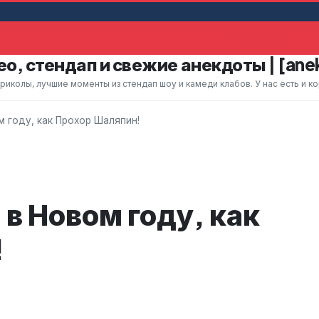
ьную женщину, которая помахала ему рук
Жена 
о, стендап и свежие анекдоты | [ane
колы, лучшие моменты из стендап шоу и камеди клабов. У нас есть и к
 году, как Прохор Шаляпин!
в Новом году, как
!