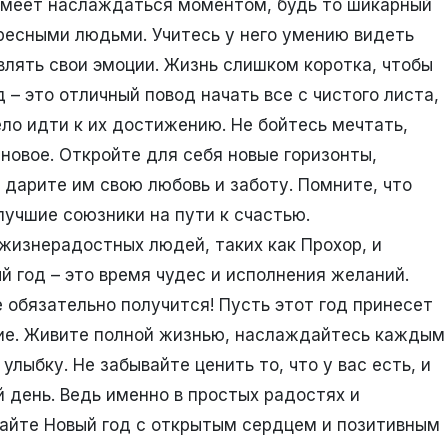
 умеет наслаждаться моментом, будь то шикарный
ересными людьми. Учитесь у него умению видеть
влять свои эмоции. Жизнь слишком коротка, чтобы
д – это отличный повод начать все с чистого листа,
ело идти к их достижению. Не бойтесь мечтать,
новое. Откройте для себя новые горизонты,
 дарите им свою любовь и заботу. Помните, что
лучшие союзники на пути к счастью.
жизнерадостных людей, таких как Прохор, и
й год – это время чудес и исполнения желаний.
все обязательно получится! Пусть этот год принесет
чие. Живите полной жизнью, наслаждайтесь каждым
ыбку. Не забывайте ценить то, что у вас есть, и
день. Ведь именно в простых радостях и
чайте Новый год с открытым сердцем и позитивным