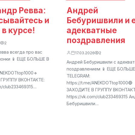
ндр Ревва:
Андрей
сывайтесь и
Бебуришвили и 
 в курсе!
адекватные
поздравления
2
вва всегда про вас
17.03.2026
2
чонки 📱 ЕЩЕ БОЛЬШЕ В
Андрей Бебуришвили с адеква
поздравлением 📱 ЕЩЕ БОЛЬШЕ
/ANEKDOTtop1000🔹
TELEGRAM:
 ГРУППУ ВКОНТАКТЕ:
https://t.me/ANEKDOTtop1000🔵
om/club233469315…
ЗАХОДИТЕ В ГРУППУ ВКОНТАКТ
https://vk.com/club233469315 А
Бебуришвили…