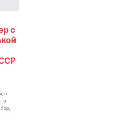
ер с
акой
СССР
, в
— в
ибор,