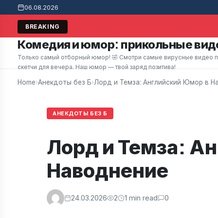
06.08.2026
маркете заметил привлекательную женщину, которая пома
BREAKING
Комедия и юмор: прикольные виде
Только самый отборный юмор! 🤣 Смотри самые вирусные видео при
скетчи для вечера. Наш юмор — твой заряд позитива!
Home
›
Анекдоты без Б
›
Лорд и Темза: Английский Юмор в Н
АНЕКДОТЫ БЕЗ Б
Лорд и Темза: А
Наводнение
24.03.2026
2
1 min read
0