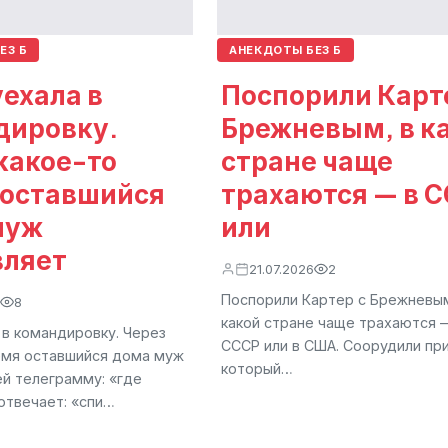
ЕЗ Б
АНЕКДОТЫ БЕЗ Б
ехала в
Поспорили Карт
дировку.
Брежневым, в к
какое-то
стране чаще
 оставшийся
трахаются — в 
муж
или
вляет
21.07.2026
2
Поспорили Картер с Брежневым
8
какой стране чаще трахаются 
 в командировку. Через
СССР или в США. Соорудили пр
емя оставшийся дома муж
который…
ей телеграмму: «где
отвечает: «спи…