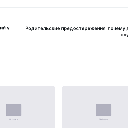
ий у
Родительские предостережения: почему 
сл