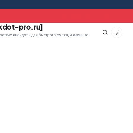
ез какое-то время оставшийся дома муж отправляет
kdot-pro.ru]
ороткие анекдоты для быстрого смеха, и длинные