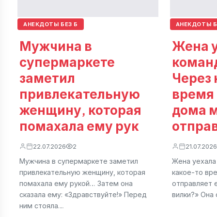
АНЕКДОТЫ БЕЗ Б
АНЕКДОТЫ Б
Мужчина в
Жена у
супермаркете
коман
заметил
Через 
привлекательную
время
женщину, которая
дома 
помахала ему рук
отпра
22.07.2026
2
21.07.2026
Мужчина в супермаркете заметил
Жена уехала
привлекательную женщину, которая
какое-то вр
помахала ему рукой… Затем она
отправляет 
сказала ему: «Здравствуйте!» Перед
вилки?» Она 
ним стояла…