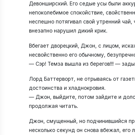
Девонширский. Его седые усы были аккур
непоколебимое спокойствие, свойствен
неспешно потягивал свой утренний чай, 
внезапно нарушил дикий крик.
Вбегает дворецкий, Джон, с лицом, иск
несвойственно его обычному, безупреч
— Сэр! Темза вышла из берегов!!! — зад
Лорд Баттерворт, не отрываясь от газеты
достоинства и хладнокровия.
— Джон, выйдите, потом зайдите и доло
продолжая читать.
Джон, смущенный, но подчинившийся при
несколько секунд он снова вбежал, его 