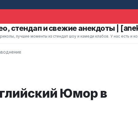
хала ему рук
Жена уехала в командировку. Чер
о, стендап и свежие анекдоты | [ane
колы, лучшие моменты из стендап шоу и камеди клабов. У нас есть и к
аводнение
нглийский Юмор в