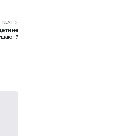
NEXT
дети не
ушают?