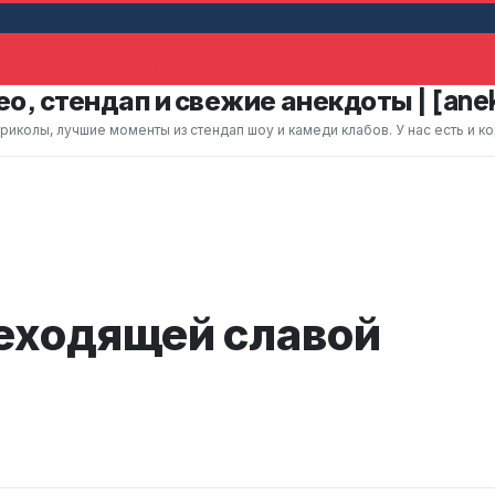
тельную женщину, которая помахала ему рук
Жен
о, стендап и свежие анекдоты | [ane
колы, лучшие моменты из стендап шоу и камеди клабов. У нас есть и к
еходящей славой