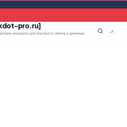
а уехала в командировку. Через какое-то время оставший
kdot-pro.ru]
ороткие анекдоты для быстрого смеха, и длинные