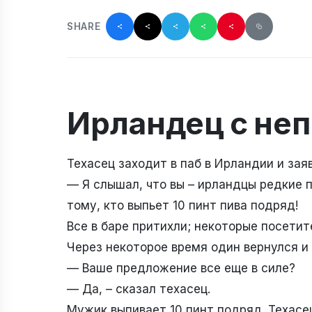
SHARE
Ирландец с не
Техасец заходит в паб в Ирландии и зая
— Я слышал, что вы – ирландцы редкие п
тому, кто выпьет 10 пинт пива подряд!
Все в баре притихли; некоторые посети
Через некоторое время один вернулся и 
— Ваше предложение все еще в силе?
— Да, – сказал техасец.
Мужик выпивает 10 пинт подряд. Техасец