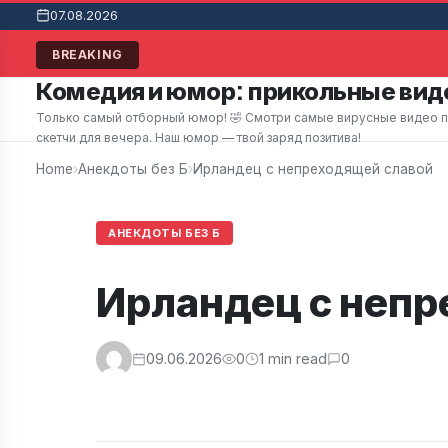
07.08.2026
Мужчина в супермаркете заметил привлека
BREAKING
Комедия и юмор: прикольные виде
Только самый отборный юмор! 🤣 Смотри самые вирусные видео при
скетчи для вечера. Наш юмор — твой заряд позитива!
Home
›
Анекдоты без Б
›
Ирландец с непреходящей славой
АНЕКДОТЫ БЕЗ Б
Ирландец с непр
09.06.2026
0
1 min read
0