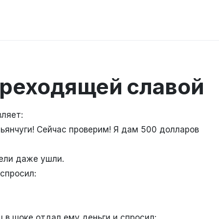
преходящей славой
вляет:
ьянчуги! Сейчас проверим! Я дам 500 долларов
тели даже ушли.
спросил:
 в шоке отдал ему деньги и спросил: