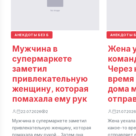
АНЕКДОТЫ БЕЗ Б
АНЕКДОТЫ Б
Мужчина в
Жена у
супермаркете
коман
заметил
Через 
привлекательную
время
женщину, которая
дома 
помахала ему рук
отпра
22.07.2026
2
21.07.2026
Мужчина в супермаркете заметил
Жена уехала
привлекательную женщину, которая
какое-то вр
помахала ему рукой… Затем она
отправляет 