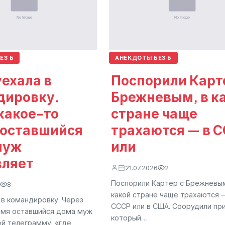
ЕЗ Б
АНЕКДОТЫ БЕЗ Б
ехала в
Поспорили Карт
дировку.
Брежневым, в к
какое-то
стране чаще
 оставшийся
трахаются — в 
муж
или
вляет
21.07.2026
2
Поспорили Картер с Брежневым
8
какой стране чаще трахаются 
 в командировку. Через
СССР или в США. Соорудили пр
емя оставшийся дома муж
который…
ей телеграмму: «где