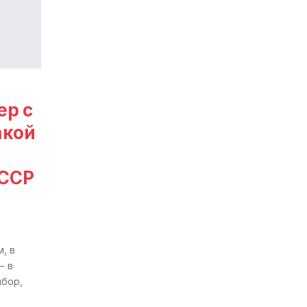
ер с
акой
СССР
, в
— в
ибор,