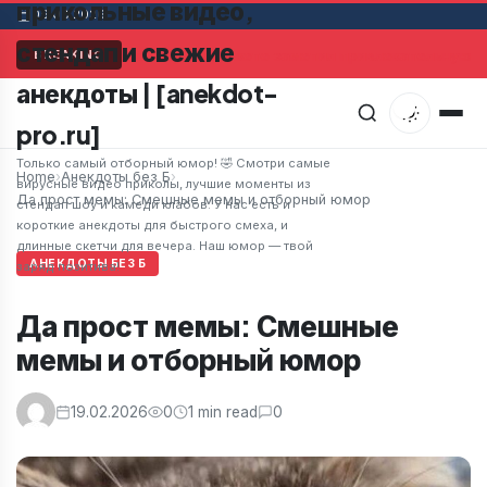
прикольные видео,
06.08.2026
стендап и свежие
Мужчина в супермаркете заметил привлекательную же
BREAKING
анекдоты | [anekdot-
pro.ru]
Только самый отборный юмор! 🤣 Смотри самые
Home
›
Анекдоты без Б
›
вирусные видео приколы, лучшие моменты из
Да прост мемы: Смешные мемы и отборный юмор
стендап шоу и камеди клабов. У нас есть и
короткие анекдоты для быстрого смеха, и
длинные скетчи для вечера. Наш юмор — твой
АНЕКДОТЫ БЕЗ Б
заряд позитива!
Да прост мемы: Смешные
мемы и отборный юмор
19.02.2026
0
1 min read
0