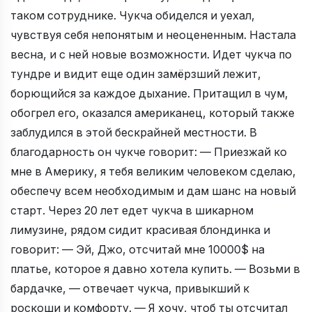
таком сотруднике. Чукча обиделся и уехал,
чувствуя себя непонятым и неоцененным. Настала
весна, и с ней новые возможности. Идет чукча по
тундре и видит еще один замёрзший лежит,
борющийся за каждое дыхание. Притащил в чум,
обогрел его, оказался американец, который также
заблудился в этой бескрайней местности. В
благодарность он чукче говорит: — Приезжай ко
мне в Америку, я тебя великим человеком сделаю,
обеспечу всем необходимым и дам шанс на новый
старт. Через 20 лет едет чукча в шикарном
лимузине, рядом сидит красивая блондинка и
говорит: — Эй, Джо, отсчитай мне 10000$ на
платье, которое я давно хотела купить. — Возьми в
бардачке, — отвечает чукча, привыкший к
роскоши и комфорту. — Я хочу, чтоб ты отсчитал