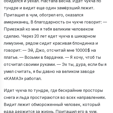
обиделся и уехал. Настала весна. Идет чукча по
тундре и видит еще один замёрзший лежит.
Притащил в чум, обогрел его, оказался
американец. В благодарность он чукче говорит: —
Приезжай ко мне я тебя великим человеком
сделаю. Через 20 лет едет чукча в шикарном
лимузине, рядом сидит красивая блондинка и
говорит: — Эй, Джо, отсчитай мне 10000$ на
платье. — Возьми в бардачке. — Я хочу, чтоб ты
отсчитал своими руками. — Эх ты, дура, если бы я
умел считать, я бы давно на великом заводе
«КАМАЗ» работал.
Идет чукча по тундре, где бескрайние просторы
снега и льда простираются во всех направлениях.
Видит лежит обмороженный человек, который
едва держится за жизнь. Притащил его в чум,