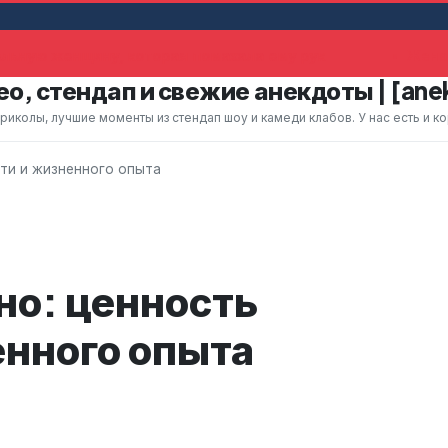
ьную женщину, которая помахала ему рук
Жена 
о, стендап и свежие анекдоты | [ane
колы, лучшие моменты из стендап шоу и камеди клабов. У нас есть и к
ти и жизненного опыта
о: ценность
енного опыта