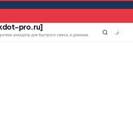
уехала в командировку. Через какое-то время оставшийся 
kdot-pro.ru]
ороткие анекдоты для быстрого смеха, и длинные