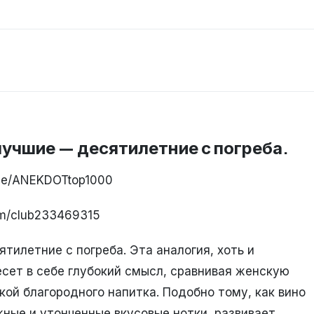
учшие — десятилетние с погреба.
.me/ANEKDOTtop1000
om/club233469315
тилетние с погреба. Эта аналогия, хоть и
есет в себе глубокий смысл, сравнивая женскую
кой благородного напитка. Подобно тому, как вино
жные и утонченные вкусовые нотки, развивает