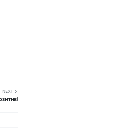
NEXT
озитив!