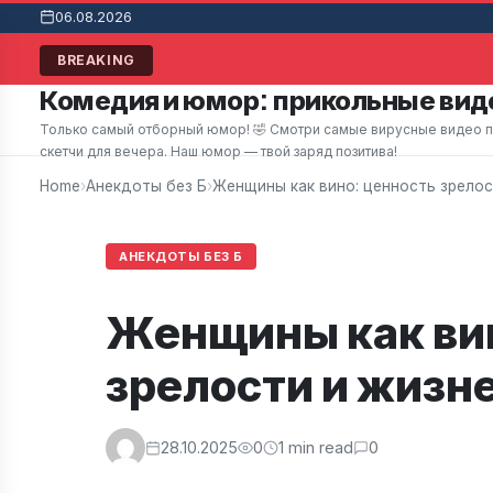
06.08.2026
Мужчина в супермаркете заметил привлекател
BREAKING
Комедия и юмор: прикольные виде
Только самый отборный юмор! 🤣 Смотри самые вирусные видео при
скетчи для вечера. Наш юмор — твой заряд позитива!
Home
›
Анекдоты без Б
›
Женщины как вино: ценность зрелос
АНЕКДОТЫ БЕЗ Б
Женщины как вин
зрелости и жизн
28.10.2025
0
1 min read
0