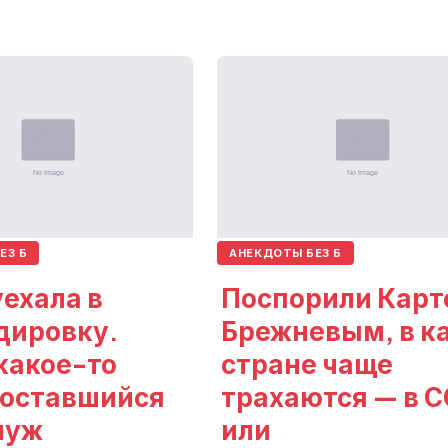
ЕЗ Б
АНЕКДОТЫ БЕЗ Б
ехала в
Поспорили Карт
дировку.
Брежневым, в к
какое-то
стране чаще
 оставшийся
трахаются — в 
муж
или