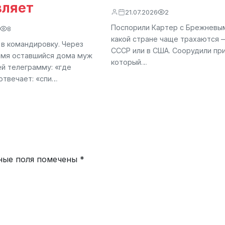
вляет
21.07.2026
2
Поспорили Картер с Брежневым
8
какой стране чаще трахаются 
 в командировку. Через
СССР или в США. Соорудили пр
емя оставшийся дома муж
который…
ей телеграмму: «где
отвечает: «спи…
ные поля помечены
*