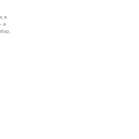
, в
— в
ибор,