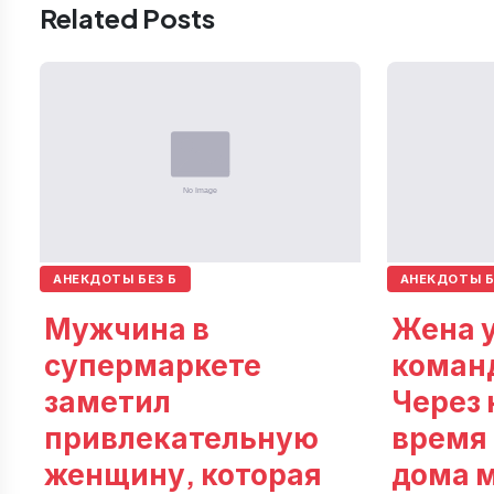
Related Posts
АНЕКДОТЫ БЕЗ Б
АНЕКДОТЫ Б
Мужчина в
Жена у
супермаркете
коман
заметил
Через 
привлекательную
время
женщину, которая
дома 