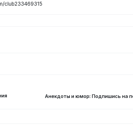
om/club233469315
ния
Анекдоты и юмор: Подпишись на п