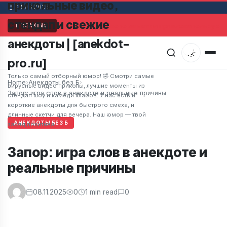
прикольные видео,
08.08.2026
стендап и свежие
Мужчина в супермаркете заметил привлекательную ж
BREAKING
анекдоты | [anekdot-
pro.ru]
Только самый отборный юмор! 🤣 Смотри самые
Home
›
Анекдоты без Б
›
вирусные видео приколы, лучшие моменты из
Запор: игра слов в анекдоте и реальные причины
стендап шоу и камеди клабов. У нас есть и
короткие анекдоты для быстрого смеха, и
длинные скетчи для вечера. Наш юмор — твой
АНЕКДОТЫ БЕЗ Б
заряд позитива!
Запор: игра слов в анекдоте и
реальные причины
08.11.2025
0
1 min read
0