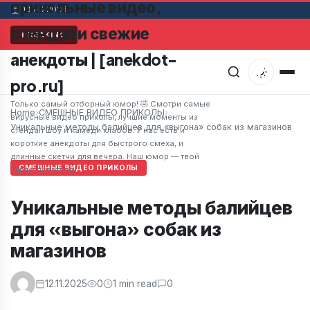
прикольные видео,
08.08.2026
стендап и свежие
Мужчина в супермаркете заметил привлекательную же
BREAKING
анекдоты | [anekdot-
pro.ru]
Только самый отборный юмор! 🤣 Смотри самые
Home
›
СМЕШНЫЕ ВИДЕО ПРИКОЛЫ
›
вирусные видео приколы, лучшие моменты из
Уникальные методы балийцев для «выгона» собак из магазинов
стендап шоу и камеди клабов. У нас есть и
короткие анекдоты для быстрого смеха, и
длинные скетчи для вечера. Наш юмор — твой
СМЕШНЫЕ ВИДЕО ПРИКОЛЫ
заряд позитива!
Уникальные методы балийцев
для «выгона» собак из
магазинов
12.11.2025
0
1 min read
0