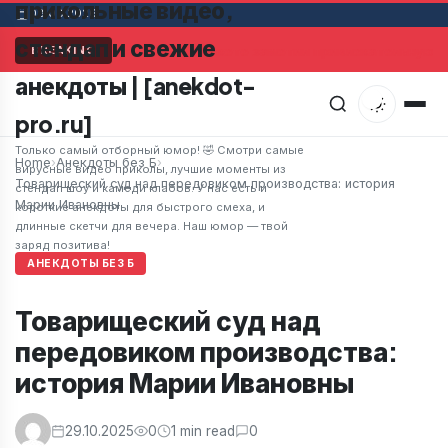
прикольные видео,
08.08.2026
стендап и свежие
Мужчина в супермаркете заметил привлекательную же
BREAKING
анекдоты | [anekdot-
pro.ru]
Только самый отборный юмор! 🤣 Смотри самые
Home
›
Анекдоты без Б
›
вирусные видео приколы, лучшие моменты из
Товарищеский суд над передовиком производства: история
стендап шоу и камеди клабов. У нас есть и
Марии Ивановны
короткие анекдоты для быстрого смеха, и
длинные скетчи для вечера. Наш юмор — твой
заряд позитива!
АНЕКДОТЫ БЕЗ Б
Товарищеский суд над
передовиком производства:
история Марии Ивановны
29.10.2025
0
1 min read
0