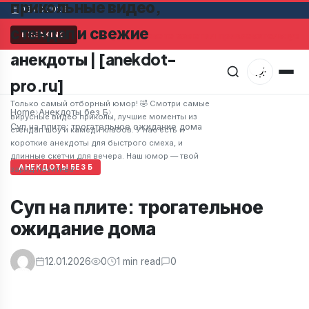
прикольные видео,
06.08.2026
стендап и свежие
Мужчина в супермаркете заметил привлекательную ж
BREAKING
анекдоты | [anekdot-
pro.ru]
Только самый отборный юмор! 🤣 Смотри самые
Home
›
Анекдоты без Б
›
вирусные видео приколы, лучшие моменты из
Суп на плите: трогательное ожидание дома
стендап шоу и камеди клабов. У нас есть и
короткие анекдоты для быстрого смеха, и
длинные скетчи для вечера. Наш юмор — твой
АНЕКДОТЫ БЕЗ Б
заряд позитива!
Суп на плите: трогательное
ожидание дома
12.01.2026
0
1 min read
0