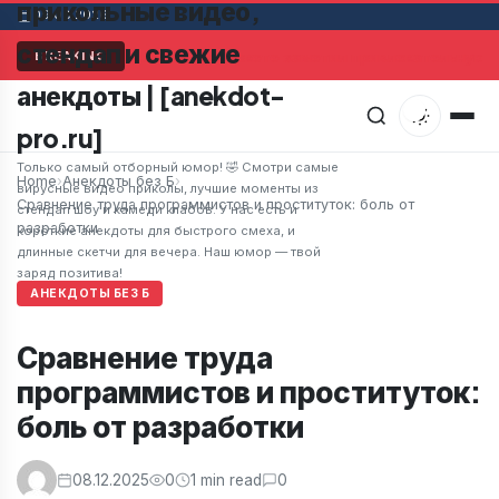
прикольные видео,
09.08.2026
стендап и свежие
Мужчина в супермаркете заметил привлекательную ж
BREAKING
анекдоты | [anekdot-
pro.ru]
Только самый отборный юмор! 🤣 Смотри самые
Home
›
Анекдоты без Б
›
вирусные видео приколы, лучшие моменты из
Сравнение труда программистов и проституток: боль от
стендап шоу и камеди клабов. У нас есть и
разработки
короткие анекдоты для быстрого смеха, и
длинные скетчи для вечера. Наш юмор — твой
заряд позитива!
АНЕКДОТЫ БЕЗ Б
Сравнение труда
программистов и проституток:
боль от разработки
08.12.2025
0
1 min read
0