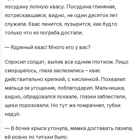
посудину полную квасу. Посудина глиняная,
потрескавшаяся, видно, не один десяток лет
служила. Квас пенится, пузырится, как будто
только что из погреба достали.
— Ядреный квас! Много его у вас?
Спросил солдат, выпив все одним глотком. Лицо
сморщилось, глаза заслезились – квас
действительно крепкий, с кислинкой. Похвалил
мальца за угощение, поблагодарил. Мальчишка,
видно, обрадовался похвале, глазки заблестели,
щеки порозовели. Но тут же помрачнел, губки
надул.
— В бочке крыса утонула, мамка доставать лазила,
ей ровно по титьки было.