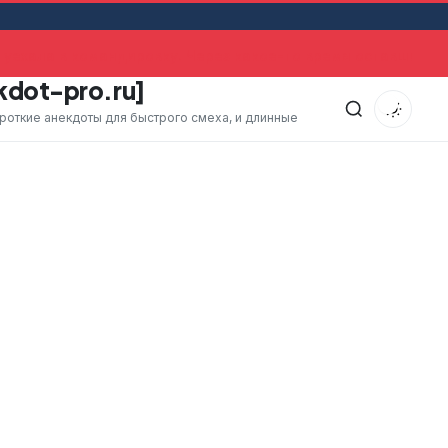
ехала в командировку. Через какое-то время оставшийся 
kdot-pro.ru]
ороткие анекдоты для быстрого смеха, и длинные