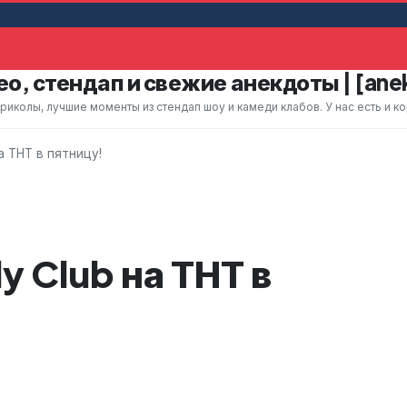
ьную женщину, которая помахала ему рук
Жена у
о, стендап и свежие анекдоты | [ane
колы, лучшие моменты из стендап шоу и камеди клабов. У нас есть и к
 ТНТ в пятницу!
 Club на ТНТ в