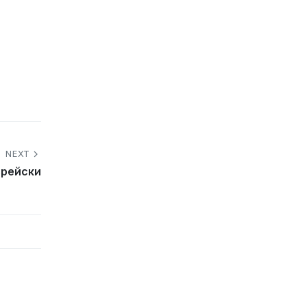
NEXT
врейски