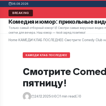
06.08.2026
Мужчина в супермаркете заметил привлекател
BREAKING
Комедия и юмор: прикольные виде
Только самый отборный юмор! 🤣 Смотри самые вирусные видео при
скетчи для вечера. Наш юмор — твой заряд позитива!
Home
›
КАМЕДИ КЛАБ ПОСЛЕДНЕЕ
›
Смотрите Comedy Club на
КАМЕДИ КЛАБ ПОСЛЕДНЕЕ
Смотрите Comedy
пятницу!
24.12.2025
0
1 min read
0