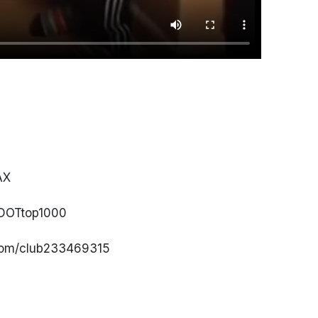
АХ
KDOTtop1000
com/club233469315