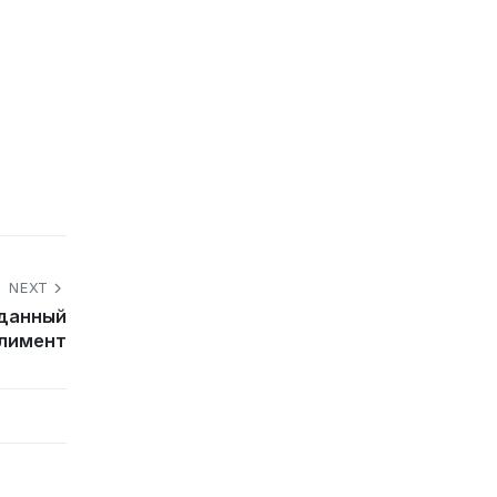
NEXT
иданный
лимент