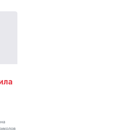
ила
вна
риколов