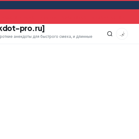
ехала в командировку. Через какое-то время оставшийся 
kdot-pro.ru]
ороткие анекдоты для быстрого смеха, и длинные