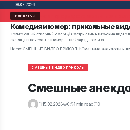
08.08.2026
Мужчина в супермаркете заметил привлекател
BREAKING
Комедия и юмор: прикольные виде
Только самый отборный юмор! 🤣 Смотри самые вирусные видео при
скетчи для вечера. Наш юмор — твой заряд позитива!
Home
›
СМЕШНЫЕ ВИДЕО ПРИКОЛЫ
›
Смешные анекдоты и шу
СМЕШНЫЕ ВИДЕО ПРИКОЛЫ
Смешные анекдот
15.02.2026
0
1 min read
0