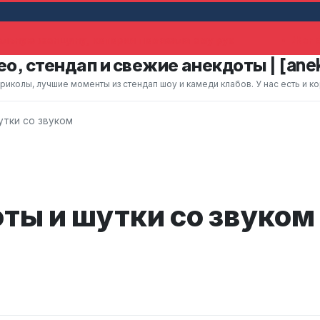
ьную женщину, которая помахала ему рук
Жена у
о, стендап и свежие анекдоты | [ane
колы, лучшие моменты из стендап шоу и камеди клабов. У нас есть и к
тки со звуком
ы и шутки со звуком