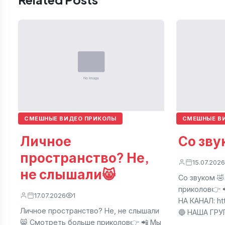
СМЕШНЫЕ ВИДЕО ПРИКОЛЫ
СМЕШНЫЕ В
Личное
Со зву
пространство? Не,
15.07.2026
не слышали😸
Со звуком 
приколов👉 
17.07.2026
1
НА КАНАЛ: ht
Личное пространство? Не, не слышали
🔵 НАША ГР
😸 Смотреть больше приколов👉 📲 Мы