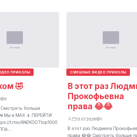
ИДЕО ПРИКОЛЫ
СМЕШНЫЕ ВИДЕО ПРИКОЛЫ
ком 🤣
В этот раз Людм
Прокофьевна
0
права 😂😂
 Смотреть больше
📲 Мы в МАХ 📱 ПЕРЕЙТИ
13.07.2026
1
tps://t.me/ANEKDOTtop1000
В этот раз Людмила Прокофье
УППА…
права 😂😂 Смотреть больше п