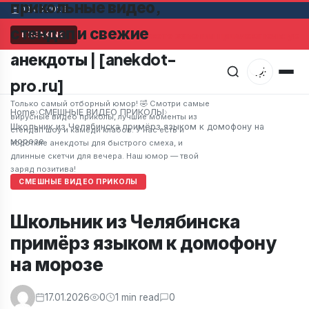
прикольные видео,
08.08.2026
стендап и свежие
Мужчина в супермаркете заметил привлекательную ж
BREAKING
анекдоты | [anekdot-
pro.ru]
Только самый отборный юмор! 🤣 Смотри самые
Home
›
СМЕШНЫЕ ВИДЕО ПРИКОЛЫ
›
вирусные видео приколы, лучшие моменты из
Школьник из Челябинска примёрз языком к домофону на
стендап шоу и камеди клабов. У нас есть и
морозе
короткие анекдоты для быстрого смеха, и
длинные скетчи для вечера. Наш юмор — твой
заряд позитива!
СМЕШНЫЕ ВИДЕО ПРИКОЛЫ
Школьник из Челябинска
примёрз языком к домофону
на морозе
17.01.2026
0
1 min read
0