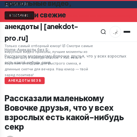
прикольные видео,
07.08.2026
стендап и свежие
Мужчина в супермаркете заметил привлекательную ж
BREAKING
анекдоты | [anekdot-
pro.ru]
Только самый отборный юмор! 🤣 Смотри самые
Home
›
Анекдоты без Б
›
вирусные видео приколы, лучшие моменты из
Рассказали маленькому Вовочке друзья, что у всех взрослых
стендап шоу и камеди клабов. У нас есть и
есть какой-нибудь секр
короткие анекдоты для быстрого смеха, и
длинные скетчи для вечера. Наш юмор — твой
заряд позитива!
АНЕКДОТЫ БЕЗ Б
Рассказали маленькому
Вовочке друзья, что у всех
взрослых есть какой-нибудь
секр