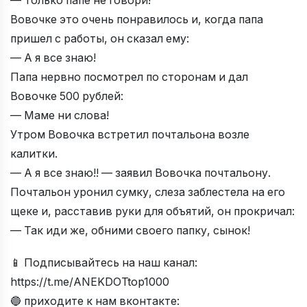
— Только папе не говори!
Вовочке это очень понравилось и, когда папа
пришел с работы, он сказал ему:
— А я все знаю!
Папа нервно посмотрел по сторонам и дал
Вовочке 500 рублей:
— Маме ни слова!
Утром Вовочка встретил почтальона возле
калитки.
— А я все знаю!! — заявил Вовочка почтальону.
Почтальон уронил сумку, слеза заблестела на его
щеке и, расставив руки для объятий, он прокричал:
— Так иди же, обними своего папку, сынок!
📱 Подписывайтесь на наш канал:
https://t.me/ANEKDOTtop1000
🔵 приходите к нам вконтакте: