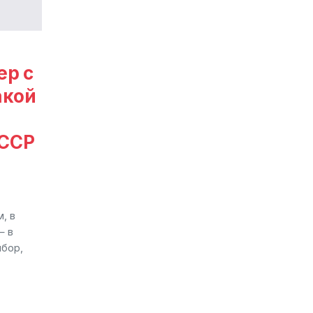
ер с
акой
СССР
, в
— в
ибор,