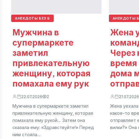
АНЕКДОТЫ БЕЗ Б
АНЕКДОТЫ Б
Мужчина в
Жена у
супермаркете
коман
заметил
Через 
привлекательную
время
женщину, которая
дома 
помахала ему рук
отпра
22.07.2026
2
21.07.2026
Мужчина в супермаркете заметил
Жена уехала
привлекательную женщину, которая
какое-то вр
помахала ему рукой… Затем она
отправляет 
сказала ему: «Здравствуйте!» Перед
вилки?» Она 
ним стояла…