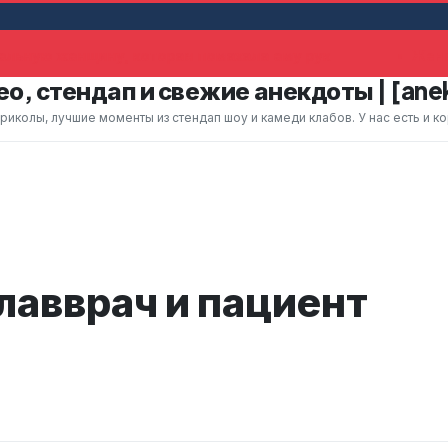
льную женщину, которая помахала ему рук
Жена 
о, стендап и свежие анекдоты | [ane
колы, лучшие моменты из стендап шоу и камеди клабов. У нас есть и к
лавврач и пациент