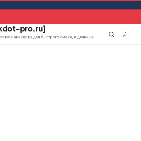
уехала в командировку. Через какое-то время оставшийся
kdot-pro.ru]
ороткие анекдоты для быстрого смеха, и длинные