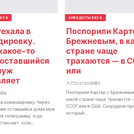
ЕЗ Б
АНЕКДОТЫ БЕЗ Б
ехала в
Поспорили Карт
дировку.
Брежневым, в к
какое-то
стране чаще
 оставшийся
трахаются — в 
муж
или
вляет
21.07.2026
2
Поспорили Картер с Брежневым
8
какой стране чаще трахаются 
 в командировку. Через
СССР или в США. Соорудили пр
емя оставшийся дома муж
который…
ей телеграмму: «где
отвечает: «спи…