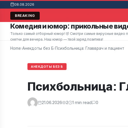
08.08.2026
Мужчина в супермаркете заметил привлекате
BREAKING
Комедия и юмор: прикольные виде
Только самый отборный юмор! 🤣 Смотри самые вирусные видео при
скетчи для вечера. Наш юмор — твой заряд позитива!
Home
›
Анекдоты без Б
›
Психбольница: Главврач и пациент
АНЕКДОТЫ БЕЗ Б
Психбольница: Г
21.06.2026
2
1 min read
0