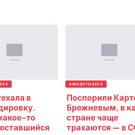
ЕЗ Б
АНЕКДОТЫ БЕЗ Б
ехала в
Поспорили Карт
дировку.
Брежневым, в к
какое-то
стране чаще
 оставшийся
трахаются — в 