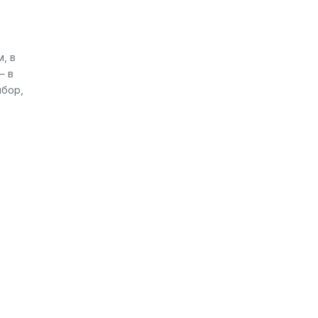
, в
— в
ибор,