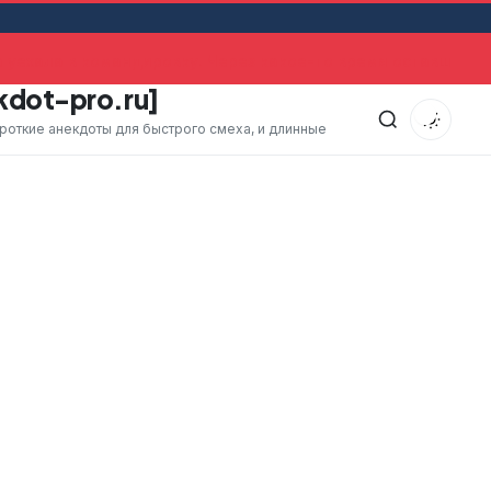
уехала в командировку. Через какое-то время оставшийся
kdot-pro.ru]
ороткие анекдоты для быстрого смеха, и длинные