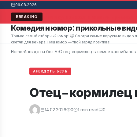
06.08.2026
Мужчина в супермаркете заметил привлекате
BREAKING
Комедия и юмор: прикольные виде
Только самый отборный юмор! 🤣 Смотри самые вирусные видео при
скетчи для вечера. Наш юмор — твой заряд позитива!
Home
›
Анекдоты без Б
›
Отец-кормилец в семье каннибалов
АНЕКДОТЫ БЕЗ Б
Отец-кормилец в
14.02.2026
0
1 min read
0