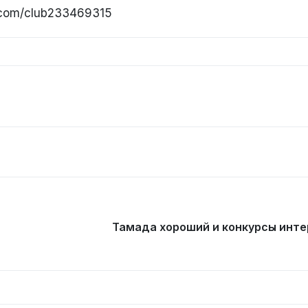
k.com/club233469315
Тамада хороший и конкурсы инт