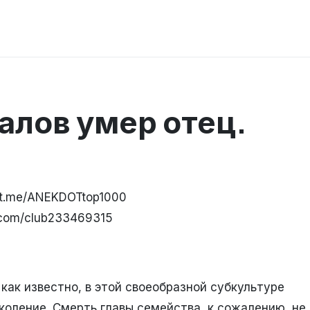
алов умер отец.
//t.me/ANEKDOTtop1000
k.com/club233469315
 как известно, в этой своеобразной субкультуре
коление. Смерть главы семейства, к сожалению, не