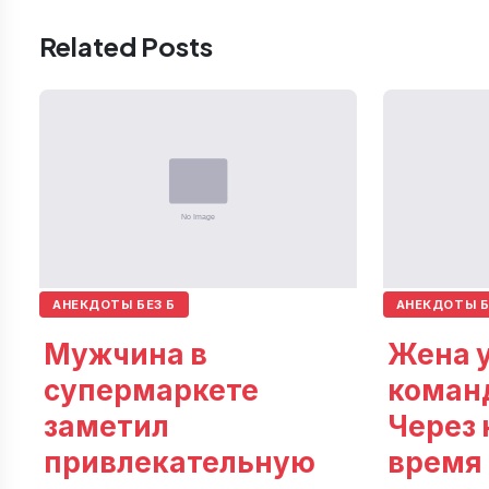
Related Posts
АНЕКДОТЫ БЕЗ Б
АНЕКДОТЫ Б
Мужчина в
Жена у
супермаркете
коман
заметил
Через 
привлекательную
время