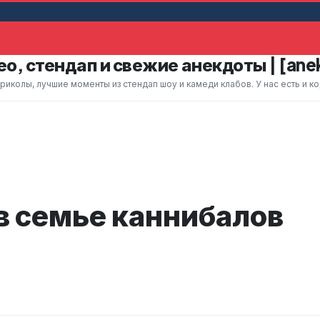
льную женщину, которая помахала ему рук
Жена 
о, стендап и свежие анекдоты | [ane
колы, лучшие моменты из стендап шоу и камеди клабов. У нас есть и к
 семье каннибалов