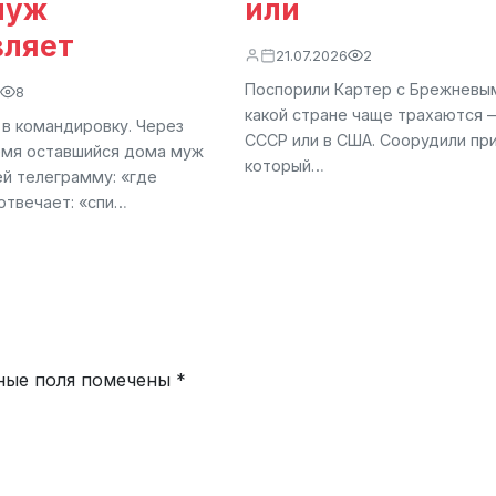
муж
или
вляет
21.07.2026
2
Поспорили Картер с Брежневым
8
какой стране чаще трахаются 
 в командировку. Через
СССР или в США. Соорудили пр
емя оставшийся дома муж
который…
ей телеграмму: «где
отвечает: «спи…
ные поля помечены
*