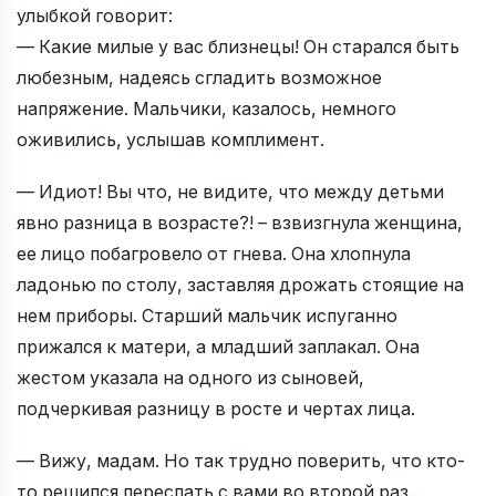
улыбкой говорит:
— Какие милые у вас близнецы! Он старался быть
любезным, надеясь сгладить возможное
напряжение. Мальчики, казалось, немного
оживились, услышав комплимент.
— Идиот! Вы что, не видите, что между детьми
явно разница в возрасте?! – взвизгнула женщина,
ее лицо побагровело от гнева. Она хлопнула
ладонью по столу, заставляя дрожать стоящие на
нем приборы. Старший мальчик испуганно
прижался к матери, а младший заплакал. Она
жестом указала на одного из сыновей,
подчеркивая разницу в росте и чертах лица.
— Вижу, мадам. Но так трудно поверить, что кто-
то решился переспать с вами во второй раз…