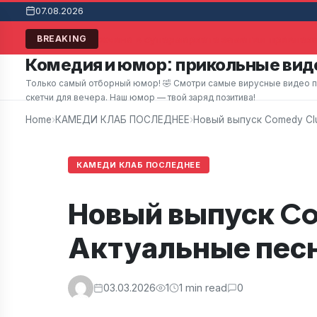
07.08.2026
Мужчина в супермаркете заметил привлекат
BREAKING
Комедия и юмор: прикольные виде
Только самый отборный юмор! 🤣 Смотри самые вирусные видео при
скетчи для вечера. Наш юмор — твой заряд позитива!
Home
›
КАМЕДИ КЛАБ ПОСЛЕДНЕЕ
›
Новый выпуск Comedy Cl
КАМЕДИ КЛАБ ПОСЛЕДНЕЕ
Новый выпуск Co
Актуальные песн
03.03.2026
1
1 min read
0