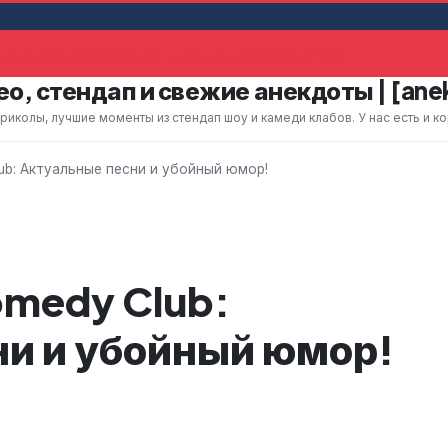
ельную женщину, которая помахала ему рук
Жена
о, стендап и свежие анекдоты | [ane
колы, лучшие моменты из стендап шоу и камеди клабов. У нас есть и к
ub: Актуальные песни и убойный юмор!
medy Club:
и и убойный юмор!