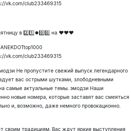
://vk.com/club233469315
ицу в 2️⃣1️⃣⏺️0️⃣0️⃣ на ❤️❤️❤️
e/ANEKDOTtop1000
://vk.com/club233469315
эмодзи Не пропустите свежий выпуск легендарного
орадует вас острыми шутками, злободневными
 на самые актуальные темы. эмодзи Наши
нно новые номера, которые заставят вас смеяться
льно и, возможно, даже немного провокационно.
ет своим традициям. Вас ждут яркие выступления