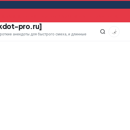
 уехала в командировку. Через какое-то время оставшийс
kdot-pro.ru]
ороткие анекдоты для быстрого смеха, и длинные