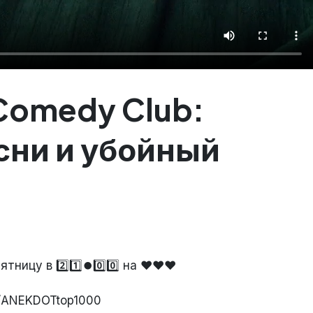
Comedy Club:
сни и убойный
ицу в 2️⃣1️⃣⏺️0️⃣0️⃣ на ❤️❤️❤️
e/ANEKDOTtop1000