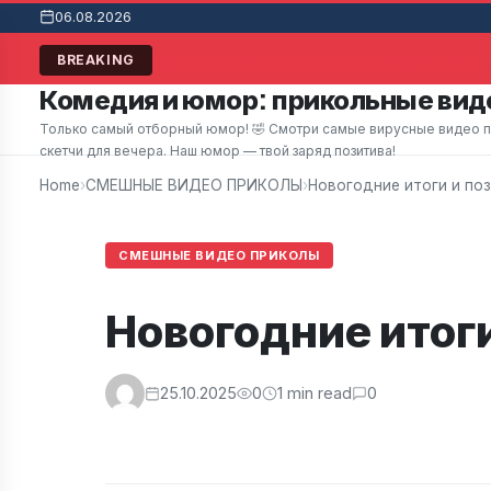
06.08.2026
Мужчина в супермаркете заметил привлекате
BREAKING
Комедия и юмор: прикольные виде
Только самый отборный юмор! 🤣 Смотри самые вирусные видео при
скетчи для вечера. Наш юмор — твой заряд позитива!
Home
›
СМЕШНЫЕ ВИДЕО ПРИКОЛЫ
›
Новогодние итоги и по
СМЕШНЫЕ ВИДЕО ПРИКОЛЫ
Новогодние итоги
25.10.2025
0
1 min read
0