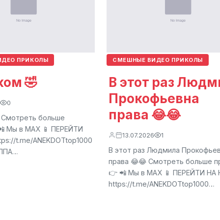
ИДЕО ПРИКОЛЫ
СМЕШНЫЕ ВИДЕО ПРИКОЛЫ
ком 🤣
В этот раз Людм
Прокофьевна
0
права 😂😂
 Смотреть больше
📲 Мы в МАХ 📱 ПЕРЕЙТИ
13.07.2026
1
tps://t.me/ANEKDOTtop1000
В этот раз Людмила Прокофье
УППА…
права 😂😂 Смотреть больше п
👉 📲 Мы в МАХ 📱 ПЕРЕЙТИ НА 
https://t.me/ANEKDOTtop1000…