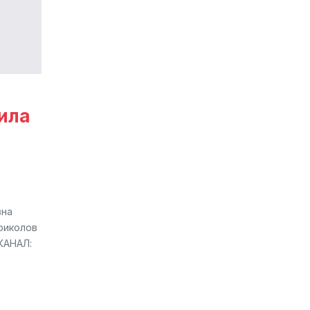
ила
вна
риколов
КАНАЛ: