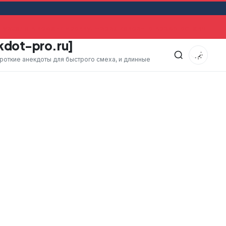
уехала в командировку. Через какое-то время оставшийся
kdot-pro.ru]
ороткие анекдоты для быстрого смеха, и длинные