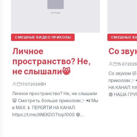
СМЕШНЫЕ ВИДЕО ПРИКОЛЫ
СМЕШНЫЕ В
Личное
Со зву
пространство? Не,
15.07.2026
не слышали😸
Со звуком 
приколов👉 
17.07.2026
1
НА КАНАЛ: ht
Личное пространство? Не, не слышали
🔵 НАША ГР
😸 Смотреть больше приколов👉 📲 Мы
в МАХ 📱 ПЕРЕЙТИ НА КАНАЛ:
https://t.me/ANEKDOTtop1000 🔵…