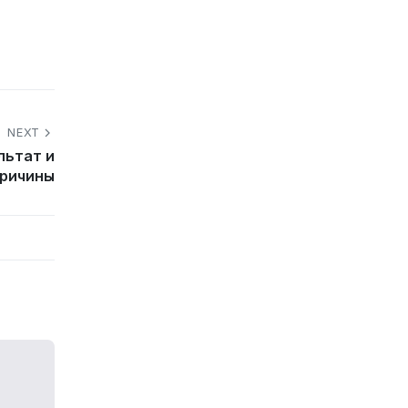
NEXT
льтат и
причины