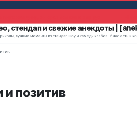
льную женщину, которая помахала ему рук
Жена 
о, стендап и свежие анекдоты | [ane
колы, лучшие моменты из стендап шоу и камеди клабов. У нас есть и к
зитив
 и позитив