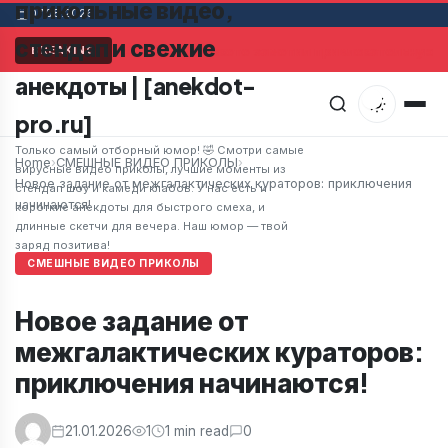
прикольные видео,
07.08.2026
стендап и свежие
Мужчина в супермаркете заметил привлекательную же
BREAKING
анекдоты | [anekdot-
pro.ru]
Только самый отборный юмор! 🤣 Смотри самые
Home
›
СМЕШНЫЕ ВИДЕО ПРИКОЛЫ
›
вирусные видео приколы, лучшие моменты из
Новое задание от межгалактических кураторов: приключения
стендап шоу и камеди клабов. У нас есть и
начинаются!
короткие анекдоты для быстрого смеха, и
длинные скетчи для вечера. Наш юмор — твой
заряд позитива!
СМЕШНЫЕ ВИДЕО ПРИКОЛЫ
Новое задание от
межгалактических кураторов:
приключения начинаются!
21.01.2026
1
1 min read
0