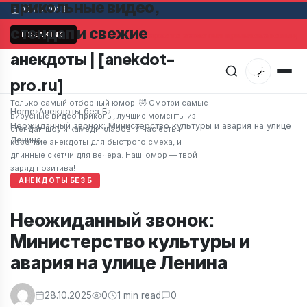
прикольные видео,
09.08.2026
стендап и свежие
Мужчина в супермаркете заметил привлекательную 
BREAKING
анекдоты | [anekdot-
pro.ru]
Только самый отборный юмор! 🤣 Смотри самые
Home
›
Анекдоты без Б
›
вирусные видео приколы, лучшие моменты из
Неожиданный звонок: Министерство культуры и авария на улице
стендап шоу и камеди клабов. У нас есть и
Ленина
короткие анекдоты для быстрого смеха, и
длинные скетчи для вечера. Наш юмор — твой
заряд позитива!
АНЕКДОТЫ БЕЗ Б
Неожиданный звонок:
Министерство культуры и
авария на улице Ленина
28.10.2025
0
1 min read
0