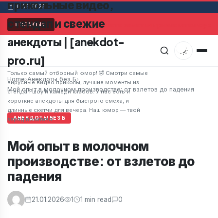
прикольные видео,
10.08.2026
стендап и свежие
Мужчина в супермаркете заметил привлекательную ж
BREAKING
анекдоты | [anekdot-
pro.ru]
Только самый отборный юмор! 🤣 Смотри самые
Home
›
Анекдоты без Б
›
вирусные видео приколы, лучшие моменты из
Мой опыт в молочном производстве: от взлетов до падения
стендап шоу и камеди клабов. У нас есть и
короткие анекдоты для быстрого смеха, и
длинные скетчи для вечера. Наш юмор — твой
АНЕКДОТЫ БЕЗ Б
заряд позитива!
Мой опыт в молочном
производстве: от взлетов до
падения
21.01.2026
1
1 min read
0