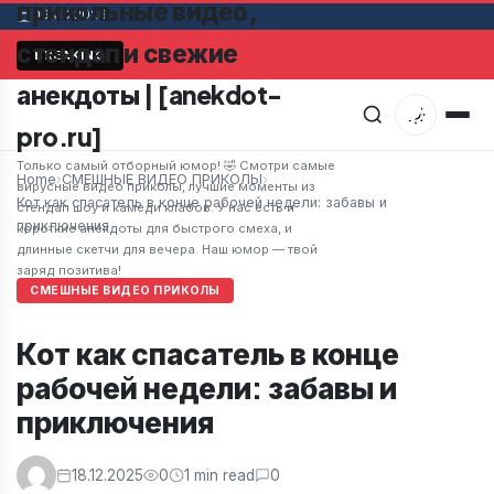
прикольные видео,
06.08.2026
стендап и свежие
Мужчина в супермаркете заметил привлекательную 
BREAKING
анекдоты | [anekdot-
pro.ru]
Только самый отборный юмор! 🤣 Смотри самые
Home
›
СМЕШНЫЕ ВИДЕО ПРИКОЛЫ
›
вирусные видео приколы, лучшие моменты из
Кот как спасатель в конце рабочей недели: забавы и
стендап шоу и камеди клабов. У нас есть и
приключения
короткие анекдоты для быстрого смеха, и
длинные скетчи для вечера. Наш юмор — твой
заряд позитива!
СМЕШНЫЕ ВИДЕО ПРИКОЛЫ
Кот как спасатель в конце
рабочей недели: забавы и
приключения
18.12.2025
0
1 min read
0