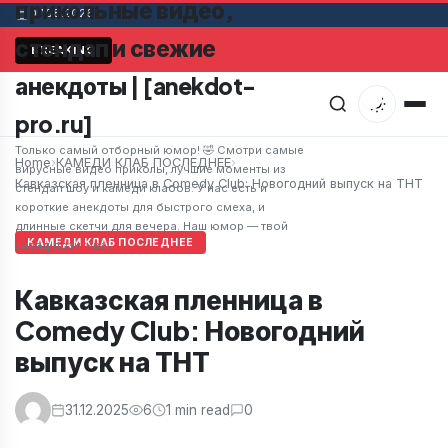
прикольные видео,
07.08.2026
стендап и свежие
Мужчина в супермаркете заметил привлекательную 
BREAKING
анекдоты | [anekdot-
pro.ru]
Только самый отборный юмор! 🤣 Смотри самые
Home
›
КАМЕДИ КЛАБ ПОСЛЕДНЕЕ
›
вирусные видео приколы, лучшие моменты из
Кавказская пленница в Comedy Club: Новогодний выпуск на ТНТ
стендап шоу и камеди клабов. У нас есть и
короткие анекдоты для быстрого смеха, и
длинные скетчи для вечера. Наш юмор — твой
КАМЕДИ КЛАБ ПОСЛЕДНЕЕ
заряд позитива!
Кавказская пленница в
Comedy Club: Новогодний
выпуск на ТНТ
31.12.2025
6
1 min read
0