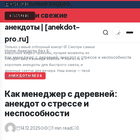
прикольные видео,
07.08.2026
стендап и свежие
Мужчина в супермаркете заметил привлекательную ж
BREAKING
анекдоты | [anekdot-
pro.ru]
Только самый отборный юмор! 🤣 Смотри самые
Home
›
Анекдоты без Б
›
вирусные видео приколы, лучшие моменты из
Как менеджер с деревней: анекдот о стрессе и неспособности
стендап шоу и камеди клабов. У нас есть и
короткие анекдоты для быстрого смеха, и
длинные скетчи для вечера. Наш юмор — твой
АНЕКДОТЫ БЕЗ Б
заряд позитива!
Как менеджер с деревней:
анекдот о стрессе и
неспособности
14.12.2025
0
1 min read
0