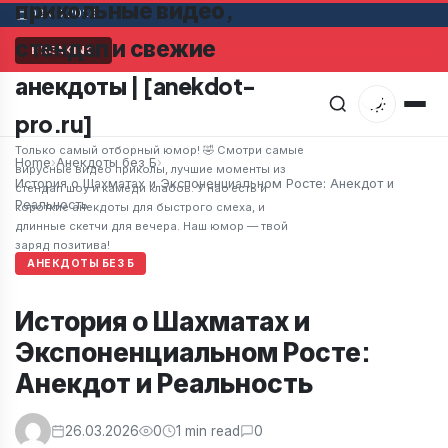
прикольные видео,
08.08.2026
стендап и свежие
Мужчина в супермаркете заметил привлекательную же
BREAKING
анекдоты | [anekdot-
pro.ru]
Только самый отборный юмор! 🤣 Смотри самые
Home
›
Анекдоты без Б
›
вирусные видео приколы, лучшие моменты из
История о Шахматах и Экспоненциальном Росте: Анекдот и
стендап шоу и камеди клабов. У нас есть и
Реальность
короткие анекдоты для быстрого смеха, и
длинные скетчи для вечера. Наш юмор — твой
заряд позитива!
АНЕКДОТЫ БЕЗ Б
История о Шахматах и
Экспоненциальном Росте:
Анекдот и Реальность
26.03.2026
0
1 min read
0