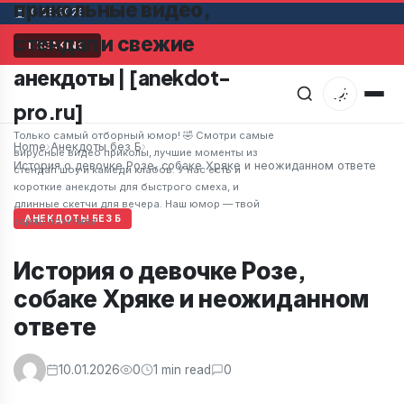
прикольные видео,
10.08.2026
стендап и свежие
Мужчина в супермаркете заметил привлекательную ж
BREAKING
анекдоты | [anekdot-
pro.ru]
Только самый отборный юмор! 🤣 Смотри самые
Home
›
Анекдоты без Б
›
вирусные видео приколы, лучшие моменты из
История о девочке Розе, собаке Хряке и неожиданном ответе
стендап шоу и камеди клабов. У нас есть и
короткие анекдоты для быстрого смеха, и
длинные скетчи для вечера. Наш юмор — твой
АНЕКДОТЫ БЕЗ Б
заряд позитива!
История о девочке Розе,
собаке Хряке и неожиданном
ответе
10.01.2026
0
1 min read
0