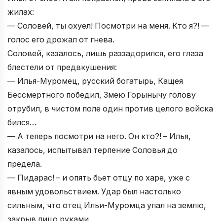
жилах:
— Соловей, ты охуел! Посмотри на меня. Кто я?! —
голос его дрожал от гнева.
Соловей, казалось, лишь раззадорился, его глаза
блестели от предвкушения:
— Илья-Муромец, русский богатырь, Кащея
Бессмертного победил, Змею Горынычу голову
отрубил, в чистом поле один против целого войска
бился…
— А теперь посмотри на него. Он кто?! – Илья,
казалось, испытывал терпение Соловья до
предела.
— Пидарас! – и опять бьет отцу по харе, уже с
явным удовольствием. Удар был настолько
сильным, что отец Ильи-Муромца упал на землю,
закрыв лицо руками.