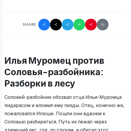
SHARE
Илья Муромец против
Соловья-разбойника:
Разборки в лесу
Соловей-разбойник обозвал отца Ильи-Муромца
пидарасом и вломил ему пизды. Отец, конечно же,
пожаловался Илюше. Пошли они вдвоем к
Соловью разбираться. Путь их лежал через
дремучий лес, где, по слухам, и обитал этот