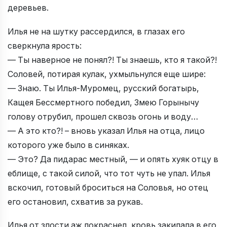
деревьев.
Илья не на шутку рассердился, в глазах его
сверкнула ярость:
— Ты наверное не понял?! Ты знаешь, кто я такой?!
Соловей, потирая кулак, ухмыльнулся еще шире:
— Знаю. Ты Илья-Муромец, русский богатырь,
Кащея Бессмертного победил, Змею Горынычу
голову отрубил, прошел сквозь огонь и воду…
— А это кто?! – вновь указал Илья на отца, лицо
которого уже было в синяках.
— Это? Да пидарас местный, — и опять хуяк отцу в
еблище, с такой силой, что тот чуть не упал. Илья
вскочил, готовый броситься на Соловья, но отец
его остановил, схватив за рукав.
Илья от злости аж покраснел, кровь закипала в его