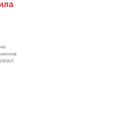
ила
вна
риколов
КАНАЛ: