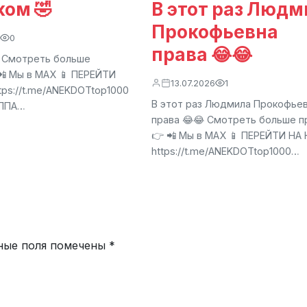
ком 🤣
В этот раз Людм
Прокофьевна
0
права 😂😂
 Смотреть больше
📲 Мы в МАХ 📱 ПЕРЕЙТИ
13.07.2026
1
tps://t.me/ANEKDOTtop1000
В этот раз Людмила Прокофье
УППА…
права 😂😂 Смотреть больше п
👉 📲 Мы в МАХ 📱 ПЕРЕЙТИ НА 
https://t.me/ANEKDOTtop1000…
ные поля помечены
*