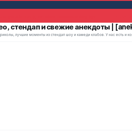
ьную женщину, которая помахала ему рук
Жена у
о, стендап и свежие анекдоты | [ane
колы, лучшие моменты из стендап шоу и камеди клабов. У нас есть и к