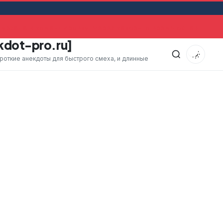
ехала в командировку. Через какое-то время оставшийся 
kdot-pro.ru]
ороткие анекдоты для быстрого смеха, и длинные