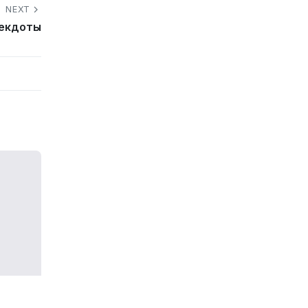
NEXT
некдоты