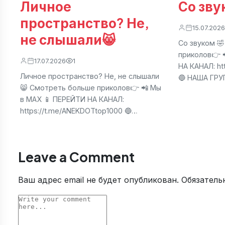
Личное
Со зву
пространство? Не,
15.07.2026
не слышали😸
Со звуком 
приколов👉 
17.07.2026
1
НА КАНАЛ: ht
Личное пространство? Не, не слышали
🔵 НАША ГР
😸 Смотреть больше приколов👉 📲 Мы
в МАХ 📱 ПЕРЕЙТИ НА КАНАЛ:
https://t.me/ANEKDOTtop1000 🔵…
Leave a Comment
Ваш адрес email не будет опубликован.
Обязатель
Comment