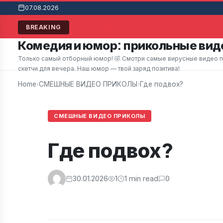
07.08.2026
Мужчина в супермаркете заметил привлекател
BREAKING
Комедия и юмор: прикольные виде
Только самый отборный юмор! 🤣 Смотри самые вирусные видео при
скетчи для вечера. Наш юмор — твой заряд позитива!
Home
›
СМЕШНЫЕ ВИДЕО ПРИКОЛЫ
›
Где подвох?
СМЕШНЫЕ ВИДЕО ПРИКОЛЫ
Где подвох?
30.01.2026
1
1 min read
0