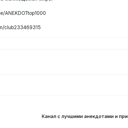
.me/ANEKDOTtop1000
om/club233469315
Канал с лучшими анекдотами и пр