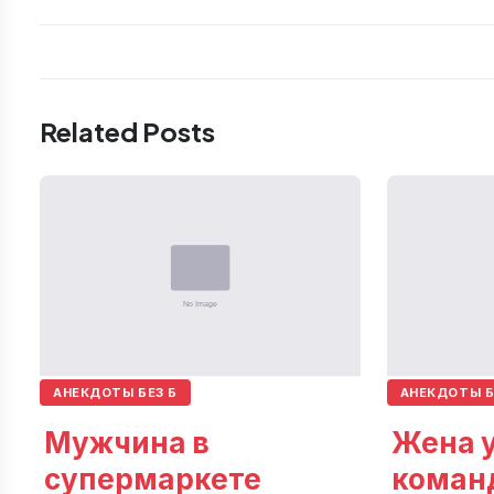
Related Posts
АНЕКДОТЫ БЕЗ Б
АНЕКДОТЫ Б
Мужчина в
Жена у
супермаркете
коман