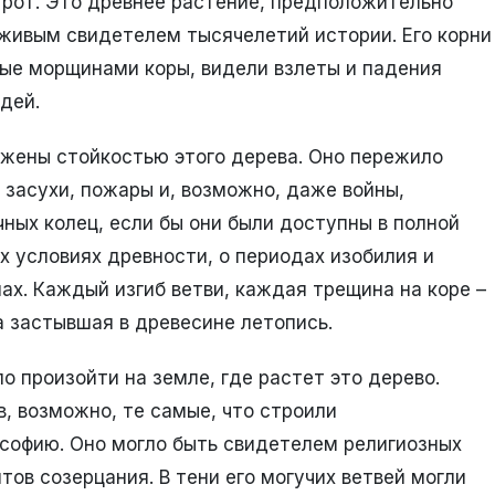
л рот. Это древнее растение, предположительно
живым свидетелем тысячелетий истории. Его корни
ытые морщинами коры, видели взлеты и падения
дей.
ажены стойкостью этого дерева. Оно пережило
засухи, пожары и, возможно, даже войны,
ных колец, если бы они были доступны в полной
х условиях древности, о периодах изобилия и
мах. Каждый изгиб ветви, каждая трещина на коре –
а застывшая в древесине летопись.
о произойти на земле, где растет это дерево.
в, возможно, те самые, что строили
софию. Оно могло быть свидетелем религиозных
тов созерцания. В тени его могучих ветвей могли