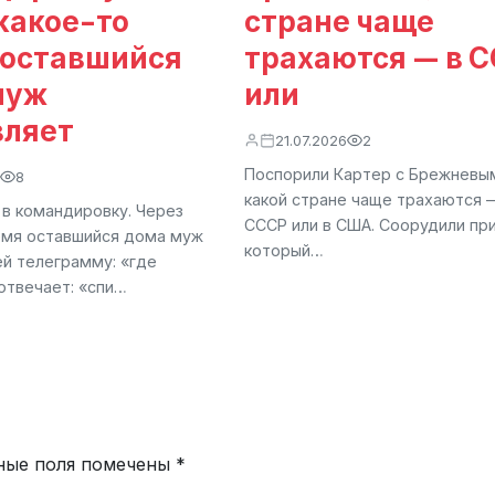
какое-то
стране чаще
 оставшийся
трахаются — в 
муж
или
вляет
21.07.2026
2
Поспорили Картер с Брежневым
8
какой стране чаще трахаются 
 в командировку. Через
СССР или в США. Соорудили пр
емя оставшийся дома муж
который…
ей телеграмму: «где
отвечает: «спи…
ные поля помечены
*