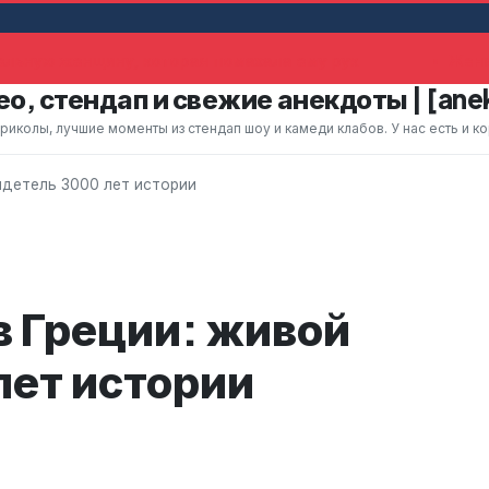
льную женщину, которая помахала ему рук
Жена 
о, стендап и свежие анекдоты | [ane
колы, лучшие моменты из стендап шоу и камеди клабов. У нас есть и к
идетель 3000 лет истории
в Греции: живой
лет истории