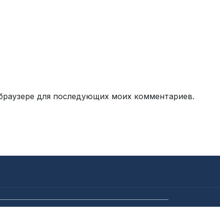
м браузере для последующих моих комментариев.
анекдоты | [anekdot-pro.ru]. All rights reserved.