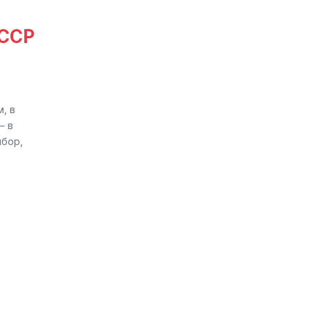
СССР
, в
— в
ибор,