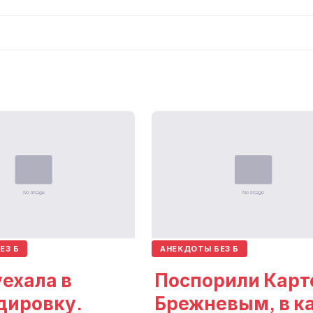
ЕЗ Б
АНЕКДОТЫ БЕЗ Б
ехала в
Поспорили Карт
дировку.
Брежневым, в к