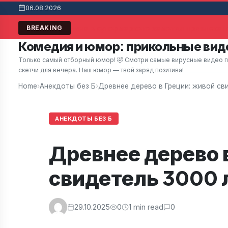
06.08.2026
Мужчина в супермаркете заметил привлекате
BREAKING
Комедия и юмор: прикольные виде
Только самый отборный юмор! 🤣 Смотри самые вирусные видео при
скетчи для вечера. Наш юмор — твой заряд позитива!
Home
›
Анекдоты без Б
›
Древнее дерево в Греции: живой св
АНЕКДОТЫ БЕЗ Б
Древнее дерево 
свидетель 3000 
29.10.2025
0
1 min read
0