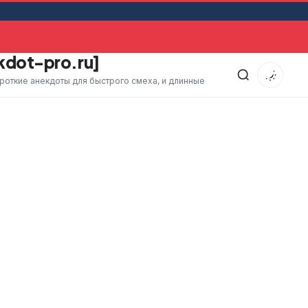
уехала в командировку. Через какое-то время оставшийся
kdot-pro.ru]
ороткие анекдоты для быстрого смеха, и длинные