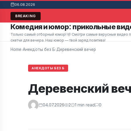
06.08.2026
Мужчина в супермаркете заметил привлекате
BREAKING
Комедия и юмор: прикольные виде
Только самый отборный юмор! 🤣 Смотри самые вирусные видео при
скетчи для вечера. Наш юмор — твой заряд позитива!
Home
›
Анекдоты без Б
›
Деревенский вечер
АНЕКДОТЫ БЕЗ Б
Деревенский ве
04.07.2026
2
1 min read
0