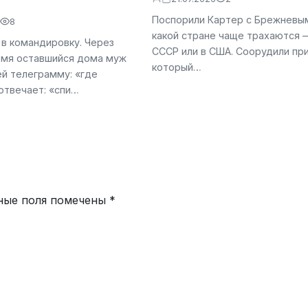
Поспорили Картер с Брежневым
8
какой стране чаще трахаются 
 в командировку. Через
СССР или в США. Соорудили пр
емя оставшийся дома муж
который…
ей телеграмму: «где
отвечает: «спи…
ные поля помечены
*