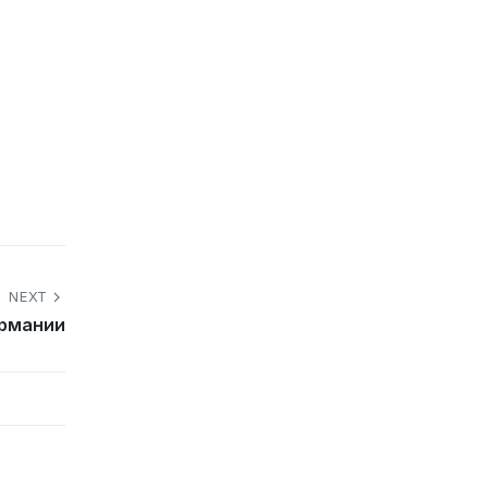
NEXT
ермании