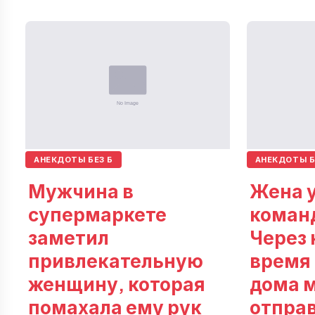
АНЕКДОТЫ БЕЗ Б
АНЕКДОТЫ Б
Мужчина в
Жена у
супермаркете
коман
заметил
Через 
привлекательную
время
женщину, которая
дома 
помахала ему рук
отпра