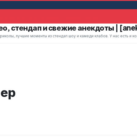
льную женщину, которая помахала ему рук
Жена 
о, стендап и свежие анекдоты | [ane
колы, лучшие моменты из стендап шоу и камеди клабов. У нас есть и к
чер