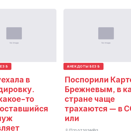
ЕЗ Б
АНЕКДОТЫ БЕЗ Б
ехала в
Поспорили Карт
дировку.
Брежневым, в к
какое-то
стране чаще
 оставшийся
трахаются — в 
муж
или
вляет
21.07.2026
2