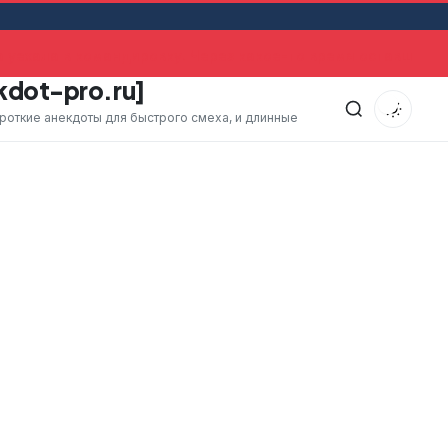
уехала в командировку. Через какое-то время оставшийся
kdot-pro.ru]
ороткие анекдоты для быстрого смеха, и длинные