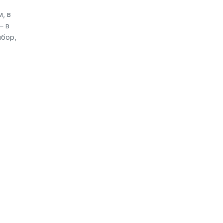
, в
— в
ибор,