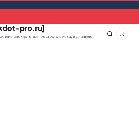
 уехала в командировку. Через какое-то время оставшийс
kdot-pro.ru]
ороткие анекдоты для быстрого смеха, и длинные