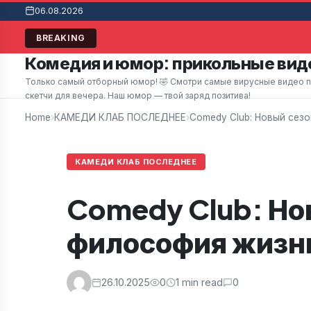
06.08.2026
Мужчина в супермаркете заметил привлекат
BREAKING
Комедия и юмор: прикольные виде
Только самый отборный юмор! 🤣 Смотри самые вирусные видео при
скетчи для вечера. Наш юмор — твой заряд позитива!
Home
›
КАМЕДИ КЛАБ ПОСЛЕДНЕЕ
›
Comedy Club: Новый сезо
КАМЕДИ КЛАБ ПОСЛЕДНЕЕ
Comedy Club: Нов
философия жизн
26.10.2025
0
1 min read
0