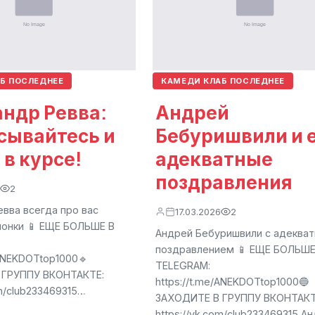
Б ПОСЛЕДНЕЕ
КАМЕДИ КЛАБ ПОСЛЕДНЕЕ
ндр Ревва:
Андрей
сывайтесь и
Бебуришвили и 
 в курсе!
адекватные
поздравления
2
вва всегда про вас
17.03.2026
2
чонки 📱 ЕЩЕ БОЛЬШЕ В
Андрей Бебуришвили с адеква
поздравлением 📱 ЕЩЕ БОЛЬШЕ
/ANEKDOTtop1000🔹
TELEGRAM:
 ГРУППУ ВКОНТАКТЕ:
https://t.me/ANEKDOTtop1000🔵
om/club233469315…
ЗАХОДИТЕ В ГРУППУ ВКОНТАКТ
https://vk.com/club233469315 А