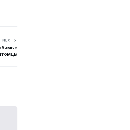
NEXT
Любимые
итомцы