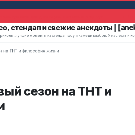
ельную женщину, которая помахала ему рук
Жена
о, стендап и свежие анекдоты | [ane
колы, лучшие моменты из стендап шоу и камеди клабов. У нас есть и к
н на ТНТ и философия жизни
ый сезон на ТНТ и
и