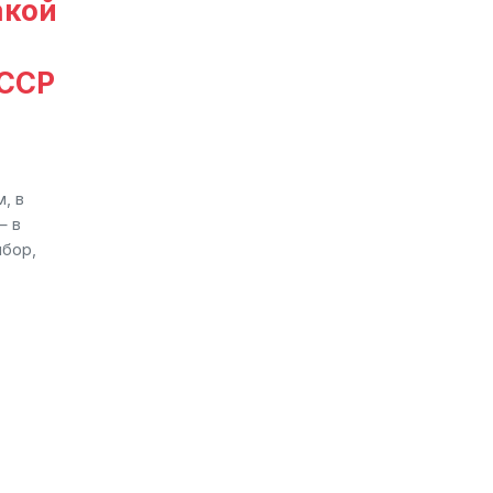
акой
СССР
, в
— в
ибор,