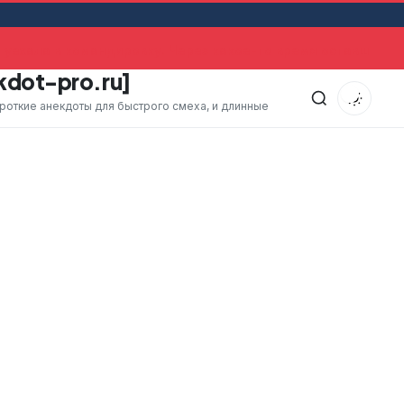
уехала в командировку. Через какое-то время оставшийся
kdot-pro.ru]
ороткие анекдоты для быстрого смеха, и длинные