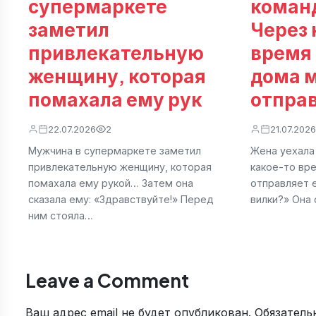
супермаркете
коман
заметил
Через 
привлекательную
время
женщину, которая
дома 
помахала ему рук
отпра
22.07.2026
2
21.07.2026
Мужчина в супермаркете заметил
Жена уехала
привлекательную женщину, которая
какое-то вр
помахала ему рукой… Затем она
отправляет 
сказала ему: «Здравствуйте!» Перед
вилки?» Она 
ним стояла…
Leave a Comment
Ваш адрес email не будет опубликован.
Обязатель