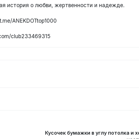
кая история о любви, жертвенности и надежде.
//t.me/ANEKDOTtop1000
k.com/club233469315
Кусочек бумажки в углу потолка и 