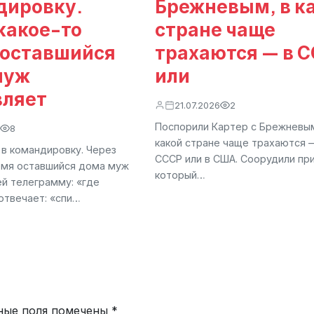
дировку.
Брежневым, в к
какое-то
стране чаще
 оставшийся
трахаются — в 
муж
или
вляет
21.07.2026
2
Поспорили Картер с Брежневым
8
какой стране чаще трахаются 
 в командировку. Через
СССР или в США. Соорудили пр
емя оставшийся дома муж
который…
ей телеграмму: «где
отвечает: «спи…
ные поля помечены
*