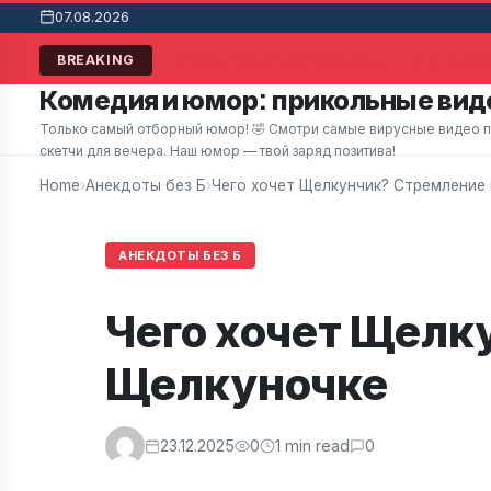
07.08.2026
Мужчина в супермаркете заметил привлекате
BREAKING
Комедия и юмор: прикольные виде
Только самый отборный юмор! 🤣 Смотри самые вирусные видео при
скетчи для вечера. Наш юмор — твой заряд позитива!
Home
›
Анекдоты без Б
›
Чего хочет Щелкунчик? Стремление
АНЕКДОТЫ БЕЗ Б
Чего хочет Щелк
Щелкуночке
23.12.2025
0
1 min read
0