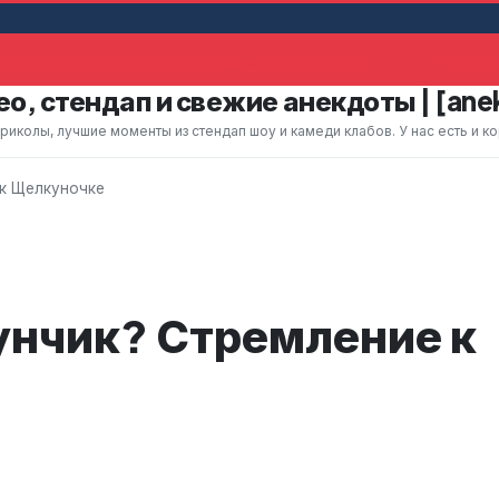
льную женщину, которая помахала ему рук
Жена 
о, стендап и свежие анекдоты | [ane
колы, лучшие моменты из стендап шоу и камеди клабов. У нас есть и к
 к Щелкуночке
унчик? Стремление к