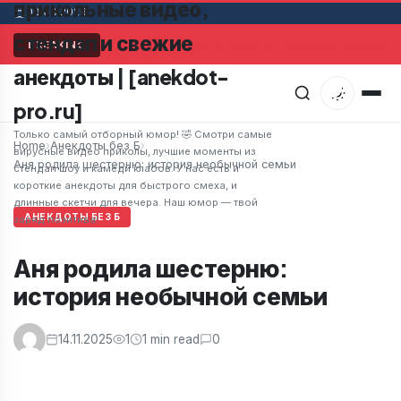
прикольные видео,
08.08.2026
стендап и свежие
Мужчина в супермаркете заметил привлекательную ж
BREAKING
анекдоты | [anekdot-
pro.ru]
Только самый отборный юмор! 🤣 Смотри самые
Home
›
Анекдоты без Б
›
вирусные видео приколы, лучшие моменты из
Аня родила шестерню: история необычной семьи
стендап шоу и камеди клабов. У нас есть и
короткие анекдоты для быстрого смеха, и
длинные скетчи для вечера. Наш юмор — твой
АНЕКДОТЫ БЕЗ Б
заряд позитива!
Аня родила шестерню:
история необычной семьи
14.11.2025
1
1 min read
0