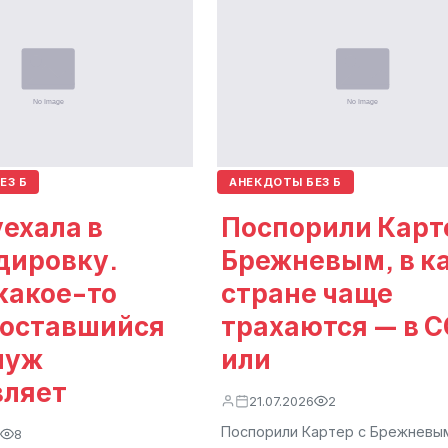
ЕЗ Б
АНЕКДОТЫ БЕЗ Б
ехала в
Поспорили Карт
дировку.
Брежневым, в к
какое-то
стране чаще
 оставшийся
трахаются — в 
муж
или
вляет
21.07.2026
2
Поспорили Картер с Брежневым
8