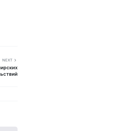
NEXT
мирских
льствий