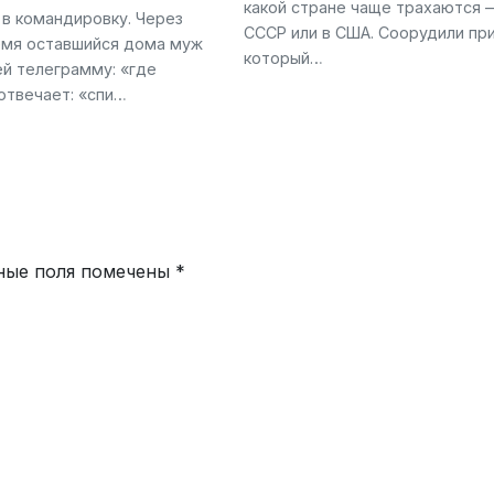
какой стране чаще трахаются 
 в командировку. Через
СССР или в США. Соорудили пр
емя оставшийся дома муж
который…
ей телеграмму: «где
отвечает: «спи…
ные поля помечены
*