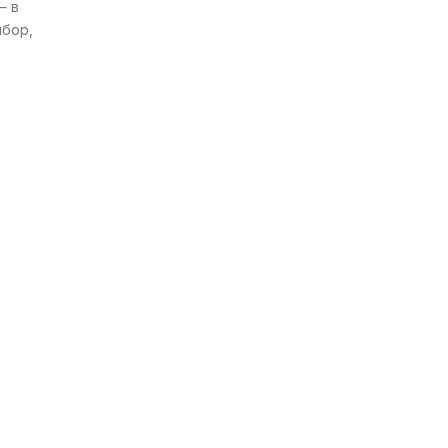
— в
ибор,