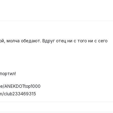
й, молча обедают. Вдруг отец ни с того ни с сего
портил!
.me/ANEKDOTtop1000
om/club233469315