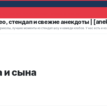
ельную женщину, которая помахала ему рук
Жена
о, стендап и свежие анекдоты | [ane
колы, лучшие моменты из стендап шоу и камеди клабов. У нас есть и к
 и сына