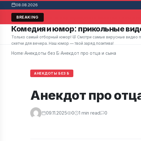
08.08.2026
Мужчина в супермаркете заметил привлекат
BREAKING
Комедия и юмор: прикольные виде
Только самый отборный юмор! 🤣 Смотри самые вирусные видео при
скетчи для вечера. Наш юмор — твой заряд позитива!
Home
›
Анекдоты без Б
›
Анекдот про отца и сына
АНЕКДОТЫ БЕЗ Б
Анекдот про отца
09.11.2025
0
1 min read
0