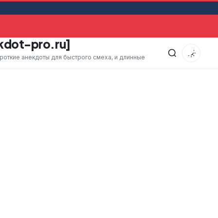
 уехала в командировку. Через какое-то время оставшийс
kdot-pro.ru]
ороткие анекдоты для быстрого смеха, и длинные