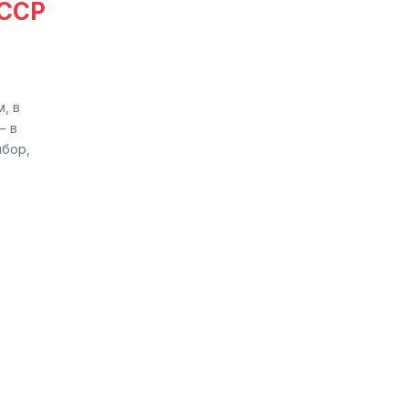
СССР
, в
— в
ибор,