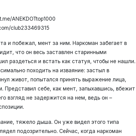
//t.me/ANEKDOTtop1000
k.com/club233469315
та и побежал, мент за ним. Наркоман забегает в
идит, что он весь заставлен старинными
ил раздеться и встать как статуя, чтобы не нашли.
ксимально походить на изваяние: застыл в
янул живот, попытался принять выражение лица,
. Представил себе, как мент, запыхавшись, вбежит
его взгляд не задержится на нем, ведь он –
спозиции.
ание, тяжело дыша. Он уже видел этого типа
ыглядел подозрительно. Сейчас, когда наркоман