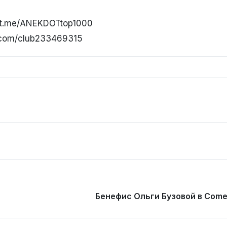
//t.me/ANEKDOTtop1000
k.com/club233469315
Бенефис Ольги Бузовой в Come