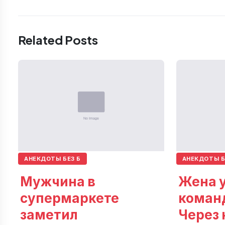
Related Posts
АНЕКДОТЫ БЕЗ Б
АНЕКДОТЫ Б
Мужчина в
Жена у
супермаркете
коман
заметил
Через 