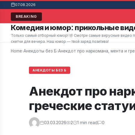
07.08.2026
Мужчина в супермаркете заметил привлекател
BREAKING
Комедия и юмор: прикольные виде
Только самый отборный юмор! 🤣 Смотри самые вирусные видео при
скетчи для вечера. Наш юмор — твой заряд позитива!
Home
›
Анекдоты без Б
›
Анекдот про наркомана, мента и гр
АНЕКДОТЫ БЕЗ Б
Анекдот про нар
греческие стату
03.03.2026
2
1 min read
0