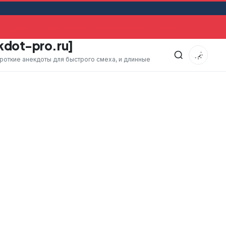
уехала в командировку. Через какое-то время оставшийся
kdot-pro.ru]
ороткие анекдоты для быстрого смеха, и длинные