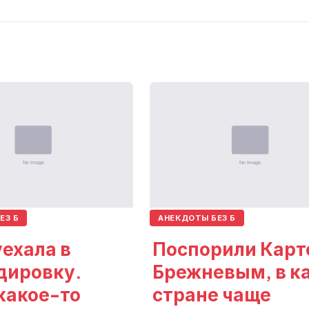
ЕЗ Б
АНЕКДОТЫ БЕЗ Б
ехала в
Поспорили Карт
дировку.
Брежневым, в к
какое-то
стране чаще