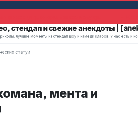
ьную женщину, которая помахала ему рук
Жена 
о, стендап и свежие анекдоты | [ane
колы, лучшие моменты из стендап шоу и камеди клабов. У нас есть и к
еческие статуи
комана, мента и
и