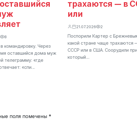
 оставшийся
трахаются — в 
муж
или
вляет
21.07.2026
2
Поспорили Картер с Брежневым
8
какой стране чаще трахаются 
 в командировку. Через
СССР или в США. Соорудили пр
емя оставшийся дома муж
который…
ей телеграмму: «где
отвечает: «спи…
ные поля помечены
*