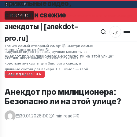
прикольные видео,
09.08.2026
стендап и свежие
Мужчина в супермаркете заметил привлекательную же
BREAKING
анекдоты | [anekdot-
pro.ru]
Только самый отборный юмор! 🤣 Смотри самые
Home
›
Анекдоты без Б
›
вирусные видео приколы, лучшие моменты из
Анекдот про милиционера: Безопасно ли на этой улице?
стендап шоу и камеди клабов. У нас есть и
короткие анекдоты для быстрого смеха, и
длинные скетчи для вечера. Наш юмор — твой
АНЕКДОТЫ БЕЗ Б
заряд позитива!
Анекдот про милиционера:
Безопасно ли на этой улице?
30.01.2026
0
1 min read
0