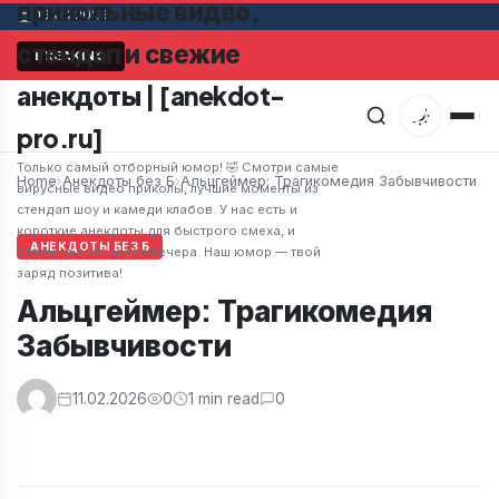
прикольные видео,
06.08.2026
стендап и свежие
Мужчина в супермаркете заметил привлекательную
BREAKING
анекдоты | [anekdot-
pro.ru]
Только самый отборный юмор! 🤣 Смотри самые
Home
›
Анекдоты без Б
›
Альцгеймер: Трагикомедия Забывчивости
вирусные видео приколы, лучшие моменты из
стендап шоу и камеди клабов. У нас есть и
короткие анекдоты для быстрого смеха, и
АНЕКДОТЫ БЕЗ Б
длинные скетчи для вечера. Наш юмор — твой
заряд позитива!
Альцгеймер: Трагикомедия
Забывчивости
11.02.2026
0
1 min read
0