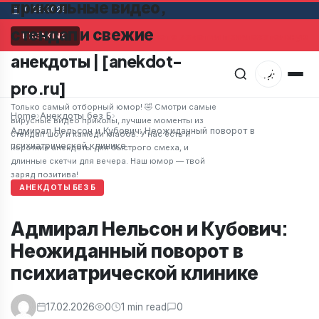
прикольные видео,
10.08.2026
стендап и свежие
Мужчина в супермаркете заметил привлекательную же
BREAKING
анекдоты | [anekdot-
pro.ru]
Только самый отборный юмор! 🤣 Смотри самые
Home
›
Анекдоты без Б
›
вирусные видео приколы, лучшие моменты из
Адмирал Нельсон и Кубович: Неожиданный поворот в
стендап шоу и камеди клабов. У нас есть и
психиатрической клинике
короткие анекдоты для быстрого смеха, и
длинные скетчи для вечера. Наш юмор — твой
заряд позитива!
АНЕКДОТЫ БЕЗ Б
Адмирал Нельсон и Кубович:
Неожиданный поворот в
психиатрической клинике
17.02.2026
0
1 min read
0