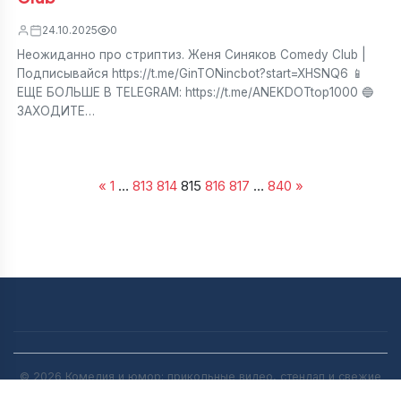
24.10.2025
0
Неожиданно про стриптиз. Женя Синяков Comedy Club |
Подписывайся https://t.me/GinTONincbot?start=XHSNQ6 📱
ЕЩЕ БОЛЬШЕ В TELEGRAM: https://t.me/ANEKDOTtop1000 🔵
ЗАХОДИТЕ…
«
1
…
813
814
815
816
817
…
840
»
Пагинация
записей
© 2026 Комедия и юмор: прикольные видео, стендап и свежие
анекдоты | [anekdot-pro.ru]. All rights reserved.