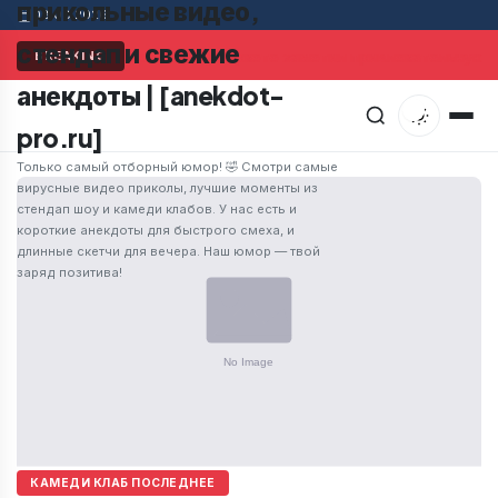
прикольные видео,
08.08.2026
стендап и свежие
Мужчина в супермаркете заметил привлекательную ж
BREAKING
анекдоты | [anekdot-
pro.ru]
Только самый отборный юмор! 🤣 Смотри самые
вирусные видео приколы, лучшие моменты из
стендап шоу и камеди клабов. У нас есть и
короткие анекдоты для быстрого смеха, и
длинные скетчи для вечера. Наш юмор — твой
заряд позитива!
КАМЕДИ КЛАБ ПОСЛЕДНЕЕ